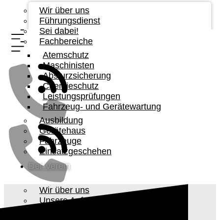
Wir über uns
Führungsdienst
Sei dabei!
Fachbereiche
Atemschutz
Maschinisten
Absturzsicherung
Chemieschutz
Leistungsprüfungen
Fahrzeug- und Gerätewartung
Ausbildung
Gerätehaus
Fahrzeuge
Einsatzgeschehen
Der Verein
Wir über uns
Unsere Aufgabe
Vorstandschaft