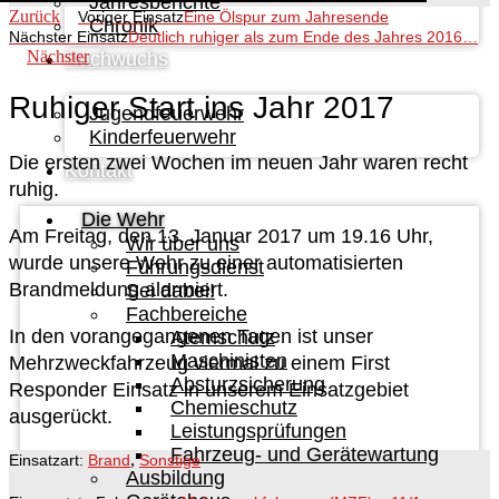
Jahresberichte
Zurück
Voriger Einsatz
Eine Ölspur zum Jahresende
Chronik
Nächster Einsatz
Deutlich ruhiger als zum Ende des Jahres 2016…
Nächster
Nachwuchs
Ruhiger Start ins Jahr 2017
Jugendfeuerwehr
Kinderfeuerwehr
Die ersten zwei Wochen im neuen Jahr waren recht
Kontakt
ruhig.
Die Wehr
Am Freitag, den 13. Januar 2017 um 19.16 Uhr,
Wir über uns
wurde unsere Wehr zu einer automatisierten
Führungsdienst
Brandmeldung alarmiert.
Sei dabei!
Fachbereiche
In den vorangegangenen Tagen ist unser
Atemschutz
Maschinisten
Mehrzweckfahrzeug viermal zu einem First
Absturzsicherung
Responder Einsatz in unserem Einsatzgebiet
Chemieschutz
ausgerückt.
Leistungsprüfungen
Fahrzeug- und Gerätewartung
,
Einsatzart:
Brand
Sonstige
Ausbildung