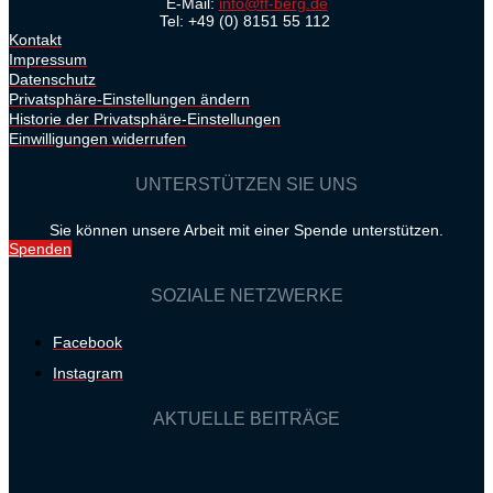
E-Mail:
info@ff-berg.de
Tel: +49 (0) 8151 55 112
Kontakt
Impressum
Datenschutz
Privatsphäre-Einstellungen ändern
Historie der Privatsphäre-Einstellungen
Einwilligungen widerrufen
UNTERSTÜTZEN SIE UNS
Sie können unsere Arbeit mit einer Spende unterstützen.
Spenden
SOZIALE NETZWERKE
Facebook
Instagram
AKTUELLE BEITRÄGE