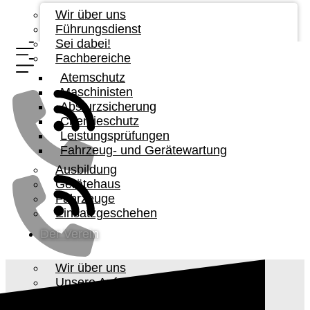
Wir über uns
Führungsdienst
Sei dabei!
Fachbereiche
Atemschutz
Maschinisten
Absturzsicherung
Chemieschutz
Leistungsprüfungen
Fahrzeug- und Gerätewartung
Ausbildung
Gerätehaus
Fahrzeuge
Einsatzgeschehen
Der Verein
Wir über uns
Unsere Aufgabe
Vorstandschaft