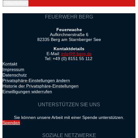
Abschicken
FEUERWEHR BERG
Feuerwache
Aufkirchnerstraße 6
82335 Berg am Starnberger See
Kontaktdetails
E-Mail:
info@ff-berg.de
Tel: +49 (0) 8151 55 112
Kontakt
Impressum
Datenschutz
Privatsphäre-Einstellungen ändern
Historie der Privatsphäre-Einstellungen
Einwilligungen widerrufen
UNTERSTÜTZEN SIE UNS
Sie können unsere Arbeit mit einer Spende unterstützen.
Spenden
SOZIALE NETZWERKE