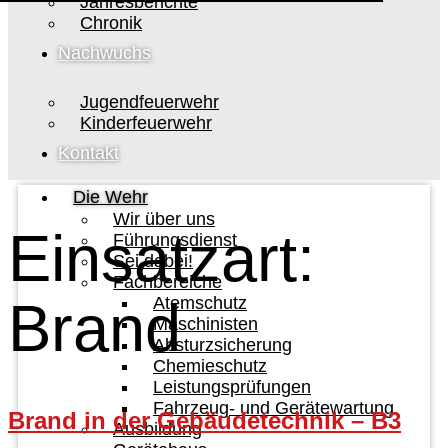
Jahresberichte
Chronik
Nachwuchs
Jugendfeuerwehr
Kinderfeuerwehr
Kontakt
Die Wehr
Wir über uns
Einsatzart:
Führungsdienst
Sei dabei!
Fachbereiche
Brand
Atemschutz
Maschinisten
Absturzsicherung
Chemieschutz
Leistungsprüfungen
Fahrzeug- und Gerätewartung
Brand in der Gebäudetechnik – B3
Ausbildung