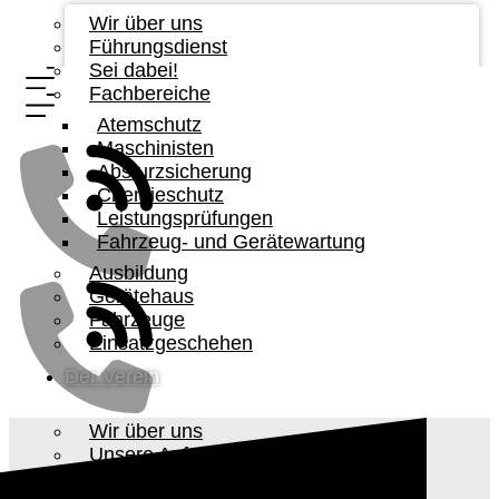
Wir über uns
Führungsdienst
Sei dabei!
Fachbereiche
Atemschutz
Maschinisten
Absturzsicherung
Chemieschutz
Leistungsprüfungen
Fahrzeug- und Gerätewartung
Ausbildung
Gerätehaus
Fahrzeuge
Einsatzgeschehen
Der Verein
Wir über uns
Unsere Aufgabe
Vorstandschaft