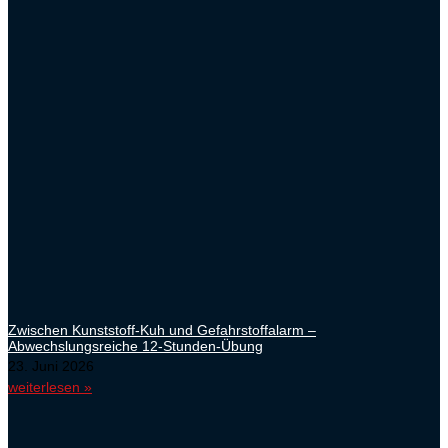
Zwischen Kunststoff-Kuh und Gefahrstoffalarm –
Abwechslungsreiche 12-Stunden-Übung
23. Juni 2026
weiterlesen »