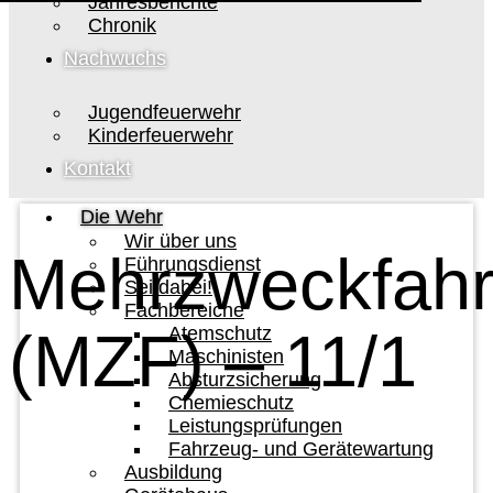
Jahresberichte
Chronik
Nachwuchs
Jugendfeuerwehr
Kinderfeuerwehr
Kontakt
Die Wehr
Wir über uns
Mehrzweckfah
Führungsdienst
Sei dabei!
Fachbereiche
(MZF) – 11/1
Atemschutz
Maschinisten
Absturzsicherung
Chemieschutz
Leistungsprüfungen
Fahrzeug- und Gerätewartung
Ausbildung