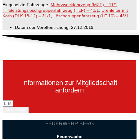
Eingesetzte Fahrzeuge:
Mehrzweckfahrzeug (MZF) – 11/1
,
Hilfeleistungslöschgruppenfahrzeug (HLF) – 40/1
,
Drehleiter mit
Korb (DLK 18-12) – 31/1
,
Löschgruppenfahrzeug (LF 10) – 43/1
Datum der Veröffentlichung:
27.12.2019
Informationen zur Mitgliedschaft
anfordern
Abschicken
FEUERWEHR BERG
Feuerwache