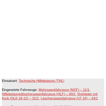
Einsatzart:
Technische Hilfeleistung (THL)
Eingesetzte Fahrzeuge:
Mehrzweckfahrzeug (MZF) – 11/1
,
Hilfeleistungslöschgruppenfahrzeug (HLF) – 40/1
,
Drehleiter mit
Korb (DLK 18-12) – 31/1
,
Löschgruppenfahrzeug (LF 10) – 43/1