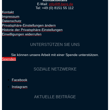
Kontaktdetails
E-Mail:
info@ff-berg.de
Tel: +49 (0) 8151 55 112
Kontakt
Impressum
Datenschutz
Privatsphäre-Einstellungen ändern
Historie der Privatsphäre-Einstellungen
Einwilligungen widerrufen
UNTERSTÜTZEN SIE UNS
Sie können unsere Arbeit mit einer Spende unterstützen.
Spenden
SOZIALE NETZWERKE
Facebook
Instagram
AKTUELLE BEITRÄGE