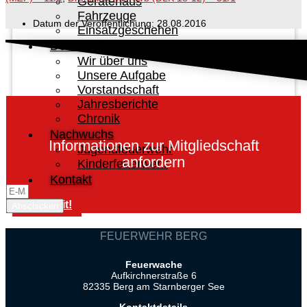
Gerätehaus
Fahrzeuge
Datum der Veröffentlichung:
28.08.2016
Einsatzgeschehen
Der Verein
Wir über uns
Unsere Aufgabe
Vorstandschaft
Jahresberichte
Chronik
Nachwuchs
Informationen zur Mitgliedschaft
Jugendfeuerwehr
anfordern
Kinderfeuerwehr
Kontakt
Mach mit!
Abschicken
FEUERWEHR BERG
Feuerwache
Aufkirchnerstraße 6
82335 Berg am Starnberger See