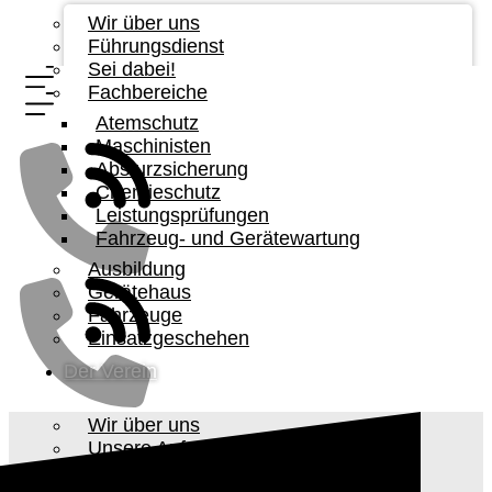
Wir über uns
Führungsdienst
Sei dabei!
Fachbereiche
Atemschutz
Maschinisten
Absturzsicherung
Chemieschutz
Leistungsprüfungen
Fahrzeug- und Gerätewartung
Ausbildung
Gerätehaus
Fahrzeuge
Einsatzgeschehen
Der Verein
Wir über uns
Unsere Aufgabe
Vorstandschaft