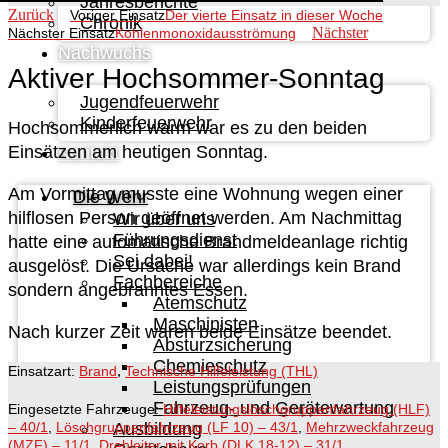
Jahresberichte
Zurück
Voriger Einsatz
Der vierte Einsatz in dieser Woche
Chronik
Nächster
Nächster Einsatz
Kohlenmonoxidausströmung
Nachwuchs
Aktiver Hochsommer-Sonntag
Jugendfeuerwehr
Kinderfeuerwehr
Hochsommerlich warm war es zu den beiden
Einsätzen am heutigen Sonntag.
Kontakt
Am Vormittag musste eine Wohnung wegen einer
Die Wehr
hilflosen Person geöffnet werden. Am Nachmittag
Wir über uns
Führungsdienst
hatte eine automatische Brandmeldeanlage richtig
Sei dabei!
ausgelöst. Die Ursache war allerdings kein Brand
Fachbereiche
sondern angebranntes Essen.
Atemschutz
Maschinisten
Nach kurzer Zeit waren beide Einsätze beendet.
Absturzsicherung
Chemieschutz
,
Einsatzart:
Brand
Technische Hilfeleistung (THL)
Leistungsprüfungen
Fahrzeug- und Gerätewartung
Eingesetzte Fahrzeuge:
Hilfeleistungslöschgruppenfahrzeug (HLF)
– 40/1
,
Löschgruppenfahrzeug (LF 10) – 43/1
,
Mehrzweckfahrzeug
Ausbildung
(MZF) – 11/1
,
Drehleiter mit Korb (DLK 18-12) – 31/1