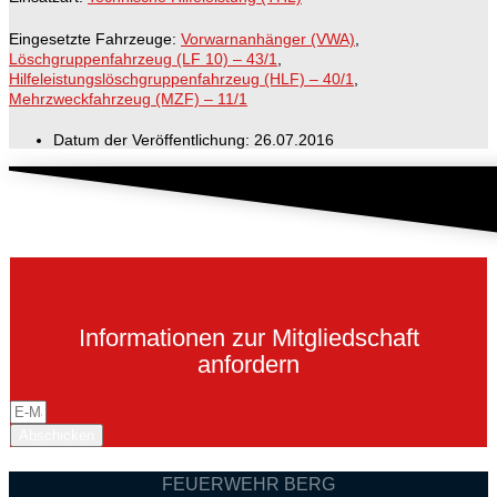
Eingesetzte Fahrzeuge:
Vorwarnanhänger (VWA)
,
Löschgruppenfahrzeug (LF 10) – 43/1
,
Hilfeleistungslöschgruppenfahrzeug (HLF) – 40/1
,
Mehrzweckfahrzeug (MZF) – 11/1
Datum der Veröffentlichung:
26.07.2016
Informationen zur Mitgliedschaft
anfordern
Abschicken
FEUERWEHR BERG