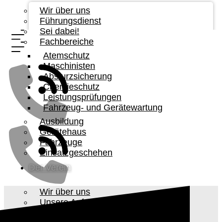
Wir über uns
Führungsdienst
Sei dabei!
Fachbereiche
Atemschutz
Maschinisten
Absturzsicherung
Chemieschutz
Leistungsprüfungen
Fahrzeug- und Gerätewartung
Ausbildung
Gerätehaus
Fahrzeuge
Einsatzgeschehen
Der Verein
Wir über uns
Unsere Aufgabe
Vorstandschaft