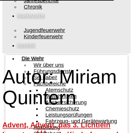
Jahresberichte
Chronik
Nachwuchs
Jugendfeuerwehr
Kinderfeuerwehr
Kontakt
Die Wehr
Wir über uns
Autor:
Miriam
Führungsdienst
Sei dabei!
Fachbereiche
Quintern
Atemschutz
Maschinisten
Absturzsicherung
Chemieschutz
Leistungsprüfungen
Fahrzeug- und Gerätewartung
Advent, Advent, das 3. Lichtlein
Ausbildung