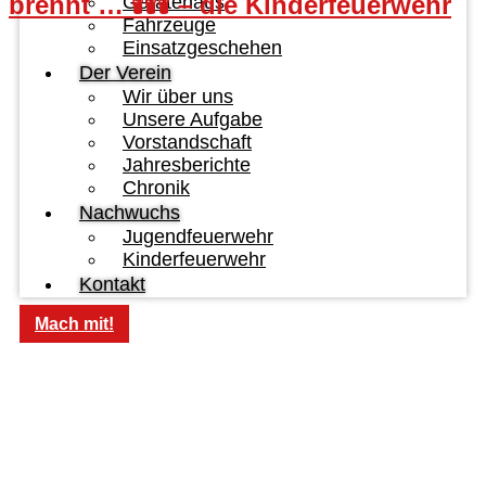
brennt … 🕯️🕯️🕯️ – die Kinderfeuerwehr
Gerätehaus
Fahrzeuge
Einsatzgeschehen
Der Verein
Wir über uns
Unsere Aufgabe
Vorstandschaft
Jahresberichte
Chronik
Nachwuchs
Jugendfeuerwehr
Kinderfeuerwehr
Kontakt
Mach mit!