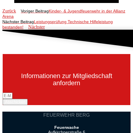
Zurück
Voriger Beitrag
Kinder- & Jugendfeuerwehr in der Allianz
Arena
Nächster Beitrag
Leistungsprüfung Technische Hilfeleistung
Nächster
bestanden!
Informationen zur Mitgliedschaft
anfordern
Abschicken
FEUERWEHR BERG
Feuerwache
Aufkirchnerstraße 6