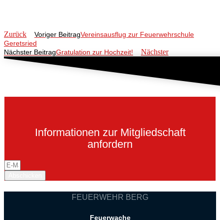
Zurück
Voriger Beitrag
Vereinsausflug zur Feuerwehrschule
Geretsried
Nächster
Nächster Beitrag
Gratulation zur Hochzeit!
Informationen zur Mitgliedschaft
anfordern
Abschicken
FEUERWEHR BERG
Feuerwache