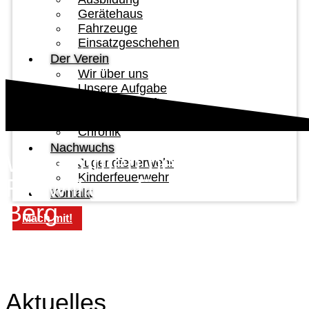
Gerätehaus
Fahrzeuge
Einsatzgeschehen
Der Verein
Wir über uns
Unsere Aufgabe
Vorstandschaft
Jahresberichte
Chronik
Nachwuchs
Willkommen bei der
Jugendfeuerwehr
Kinderfeuerwehr
Freiwilligen Feuerwehr
Kontakt
Berg
Mach mit!
Aktuelles