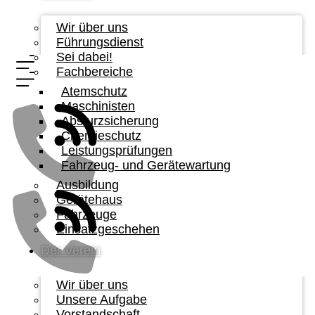
Wir über uns
Führungsdienst
Sei dabei!
Fachbereiche
Atemschutz
Maschinisten
Absturzsicherung
Chemieschutz
Leistungsprüfungen
Fahrzeug- und Gerätewartung
Ausbildung
Gerätehaus
Fahrzeuge
Einsatzgeschehen
Der Verein
Wir über uns
Unsere Aufgabe
Vorstandschaft