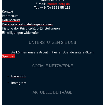
Kontaktdetails
E-Mail:
info@ff-berg.de
Tel: +49 (0) 8151 55 112
Kontakt
Impressum
Datenschutz
Privatsphäre-Einstellungen ändern
Historie der Privatsphäre-Einstellungen
Einwilligungen widerrufen
UNTERSTÜTZEN SIE UNS
Sie können unsere Arbeit mit einer Spende unterstützen.
Spenden
SOZIALE NETZWERKE
Facebook
Instagram
AKTUELLE BEITRÄGE