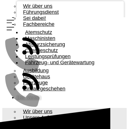
Wir über uns
Führungsdienst
Sei dabei!
Fachbereiche
Atemschutz
Maschinisten
Absturzsicherung
Chemieschutz
Leistungsprüfungen
Fahrzeug- und Gerätewartung
Ausbildung
Gerätehaus
Fahrzeuge
Einsatzgeschehen
Der Verein
Wir über uns
Unsere Aufgabe
Vorstandschaft