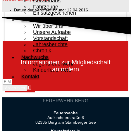
Gerätehaus
Fahrzeuge
Datum der Veröffentlichung:
12.04.2016
Einsatzgeschehen
Der Verein
Wir über uns
Unsere Aufgabe
Vorstandschaft
Jahresberichte
Chronik
Nachwuchs
Informationen zur Mitgliedschaft
Jugendfeuerwehr
anfordern
Kinderfeuerwehr
Kontakt
Mach mit!
Abschicken
FEUERWEHR BERG
Feuerwache
Aufkirchnerstraße 6
82335 Berg am Starnberger See