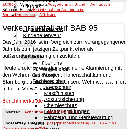
Jahresberichte
Zurück
Voriger Einsatz
Ausgedehnter Brand in Aufhausen
Chronik
Nächster Einsatz
Einsatz auf der Autobahn im
Nächster
Nachwuchs
Baustellenbereich
Verkehrsunfall auf BAB 95
Jugendfeuerwehr
Kinderfeuerwehr
Das Jahr 2016 ist im Vergleich zum vorangegangenen
Kontakt
Jahr bis zum jetzigen Zeitpunkt eher als
außerordentlich ruhig einzustufen.
Die Wehr
Wir über uns
Heute erreichte uns dann doch eine Alarmierung mit
Führungsdienst
den Wehren aus Wangen, Hohenschäftlarn und
Sei dabei!
Fachbereiche
Starnberg auf die BAB 95. Unsere Wehr war alarmiert
Atemschutz
mit dem Vorwarnanhänger.
Maschinisten
Absturzsicherung
Bericht merkur.de
Chemieschutz
Leistungsprüfungen
Einsatzart:
Technische Hilfeleistung (THL)
Fahrzeug- und Gerätewartung
Eingesetzte Fahrzeuge:
Löschgruppenfahrzeug (LF 10) – 43/1
,
Ausbildung
Vorwarnanhänger (VWA)