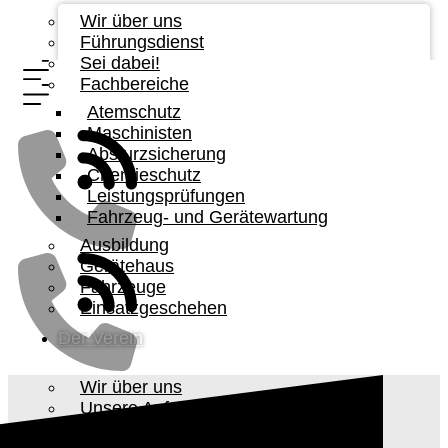
Wir über uns
Führungsdienst
Sei dabei!
Fachbereiche
Atemschutz
Maschinisten
Absturzsicherung
Chemieschutz
Leistungsprüfungen
Fahrzeug- und Gerätewartung
Ausbildung
Gerätehaus
Fahrzeuge
Einsatzgeschehen
Der Verein
Wir über uns
Unsere Aufgabe
Vorstandschaft