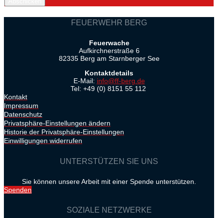
Abschicken
FEUERWEHR BERG
Feuerwache
Aufkirchnerstraße 6
82335 Berg am Starnberger See
Kontaktdetails
E-Mail:
info@ff-berg.de
Tel: +49 (0) 8151 55 112
Kontakt
Impressum
Datenschutz
Privatsphäre-Einstellungen ändern
Historie der Privatsphäre-Einstellungen
Einwilligungen widerrufen
UNTERSTÜTZEN SIE UNS
Sie können unsere Arbeit mit einer Spende unterstützen.
Spenden
SOZIALE NETZWERKE