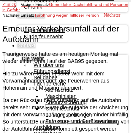
Jahresberichte
Zurück
Voriger Einsatz
Gemeldeter Dachstuhlbrand mit Personen
Chronik
in Gefahr
Nächster
Nachwuchs
Nächster Einsatz
Türöffnung wegen hilfloser Person
Erneuter Verkehrsunfall auf der
Jugendfeuerwehr
Kinderfeuerwehr
Autobahn
Kontakt
Traurigerweise hatte es am heutigen Montag mal
Die Wehr
wieder einen Unfall auf der BAB95 gegeben.
Wir über uns
Führungsdienst
Hierzu waren neben unserer Wehr mit dem
Sei dabei!
Vorwarnanhänger auch die Feuerwehren aus
Fachbereiche
Höhenrain und Münsing alarmiert.
Atemschutz
Maschinisten
Da der Rückstau beim Auffahren auf die Autobahn
Absturzsicherung
bereits sehr massiv war die Aufgabe der Absicherung
Chemieschutz
mit dem Vorwarnanhänger mehr oder minder hinfällig.
Leistungsprüfungen
Fahrzeug- und Gerätewartung
So unterstützte unsere Gruppe bei der Ausleitung von
Ausbildung
der Autobahn da diese komplett gesperrt werden