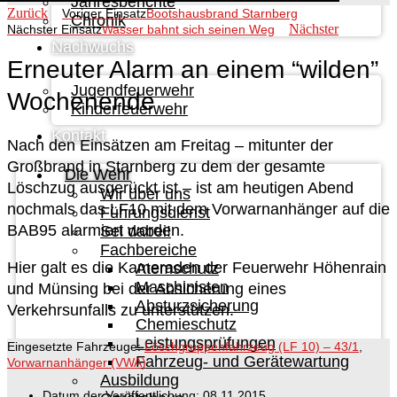
Jahresberichte
Zurück
Voriger Einsatz
Bootshausbrand Starnberg
Chronik
Nächster
Nächster Einsatz
Wasser bahnt sich seinen Weg
Nachwuchs
Erneuter Alarm an einem “wilden”
Jugendfeuerwehr
Wochenende
Kinderfeuerwehr
Kontakt
Nach den Einsätzen am Freitag – mitunter der
Großbrand in Starnberg zu dem der gesamte
Die Wehr
Löschzug ausgerückt ist – ist am heutigen Abend
Wir über uns
nochmals das LF10 mit dem Vorwarnanhänger auf die
Führungsdienst
BAB95 alarmiert worden.
Sei dabei!
Fachbereiche
Hier galt es die Kameraden der Feuerwehr Höhenrain
Atemschutz
Maschinisten
und Münsing bei der Absicherung eines
Absturzsicherung
Verkehrsunfalls zu unterstützen.
Chemieschutz
Leistungsprüfungen
Eingesetzte Fahrzeuge:
Löschgruppenfahrzeug (LF 10) – 43/1
,
Fahrzeug- und Gerätewartung
Vorwarnanhänger (VWA)
Ausbildung
Datum der Veröffentlichung:
08.11.2015