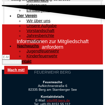
Gerätehaus
Fahrzeuge
Einsatzgeschehen
Der Verein
Wir über uns
Unsere Aufgabe
Vorstandschaft
Jahresberichte
Chronik
Informationen zur Mitgliedschaft
Nachwuchs
anfordern
Jugendfeuerwehr
Kinderfeuerwehr
Kontakt
Abschicken
Mach mit!
FEUERWEHR BERG
Feuerwache
Aufkirchnerstraße 6
82335 Berg am Starnberger See
Kontaktdetails
E-Mail:
info@ff-berg.de
Tel: +49 (0) 8151 55 112