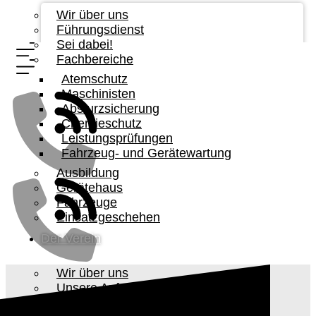
Wir über uns
Führungsdienst
Sei dabei!
Fachbereiche
Atemschutz
Maschinisten
Absturzsicherung
Chemieschutz
Leistungsprüfungen
Fahrzeug- und Gerätewartung
Ausbildung
Gerätehaus
Fahrzeuge
Einsatzgeschehen
Der Verein
Wir über uns
Unsere Aufgabe
Vorstandschaft