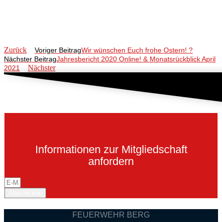
Zurück
Voriger Beitrag
Wir wünschen Euch frohe Ostern! ?
Nächster Beitrag
Jahresbericht 2020 Online! & Monatsrückblick April
Nächster
2021
Informationen zur Mitgliedschaft
anfordern
Abschicken
FEUERWEHR BERG