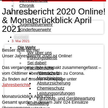
Jahresberichte
Chronik
Jahresbericht 2020 Online!
Nachwuchs
& Monatsrückblick April
Jugendfeuerwehr
2021
Kinderfeuerwehr
Kontakt
3. Mai 2021
Die Wehr
Besser spät als nie!
Wir über uns
Unser Jahresbericht 2020 ist Online!
Führungsdienst
Sei dabei!
Das vergangene Jahr kompakt zusammengefasst –
Fachbereiche
Atemschutz
vom Oldtimer über Einsätze bis zu Corona.
Maschinisten
Zu finden auf unserer Homepage unter
Absturzsicherung
Jahresberichte
Chemieschutz
Leistungsprüfungen
Monatsrückblick April 2021:
Fahrzeug- und Gerätewartung
Gesamt wurden in diesem Jahr 024 Einsätze
Ausbildung