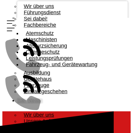
Wir über uns
Führungsdienst
Sei dabei!
Fachbereiche
Atemschutz
Maschinisten
Absturzsicherung
Chemieschutz
Leistungsprüfungen
Fahrzeug- und Gerätewartung
Ausbildung
Gerätehaus
Fahrzeuge
Einsatzgeschehen
Der Verein
Wir über uns
Unsere Aufgabe
Vorstandschaft