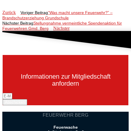
Zurück
Voriger Beitrag
“Was macht unsere Feuerwehr?” –
Brandschutzerziehung Grundschule
Nächster Beitrag
Stellungnahme vermeintliche Spendenaktion für
Nächster
Feuerwehren Gmd. Berg
Informationen zur Mitgliedschaft
anfordern
Abschicken
FEUERWEHR BERG
Feuerwache