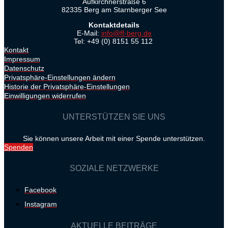
Aufkirchnerstraße 6
82335 Berg am Starnberger See
Kontaktdetails
E-Mail:
info@ff-berg.de
Tel: +49 (0) 8151 55 112
Kontakt
Impressum
Datenschutz
Privatsphäre-Einstellungen ändern
Historie der Privatsphäre-Einstellungen
Einwilligungen widerrufen
UNTERSTÜTZEN SIE UNS
Sie können unsere Arbeit mit einer Spende unterstützen.
Spenden
SOZIALE NETZWERKE
Facebook
Instagram
AKTUELLE BEITRÄGE