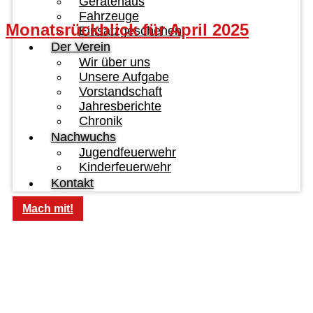
Gerätehaus
Fahrzeuge
Monatsrückblick für April 2025
Einsatzgeschehen
Der Verein
Wir über uns
Unsere Aufgabe
Vorstandschaft
Jahresberichte
Chronik
Nachwuchs
Jugendfeuerwehr
Kinderfeuerwehr
Kontakt
Mach mit!