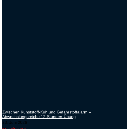
Zwischen Kunststoff-Kuh und Gefahrstoffalarm –
Abwechslungsreiche 12-Stunden-Übung
23. Juni 2026
weiterlesen »