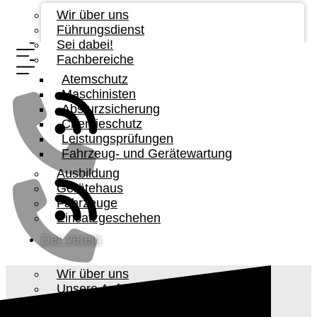
Wir über uns
Führungsdienst
Sei dabei!
Fachbereiche
Atemschutz
Maschinisten
Absturzsicherung
Chemieschutz
Leistungsprüfungen
Fahrzeug- und Gerätewartung
Ausbildung
Gerätehaus
Fahrzeuge
Einsatzgeschehen
Der Verein
Wir über uns
Unsere Aufgabe
Vorstandschaft