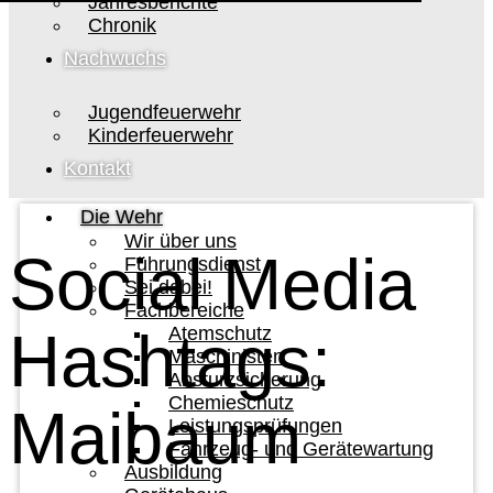
Jahresberichte
Chronik
Nachwuchs
Jugendfeuerwehr
Kinderfeuerwehr
Kontakt
Die Wehr
Wir über uns
Social Media
Führungsdienst
Sei dabei!
Fachbereiche
Hashtags:
Atemschutz
Maschinisten
Absturzsicherung
Chemieschutz
Maibaum
Leistungsprüfungen
Fahrzeug- und Gerätewartung
Ausbildung