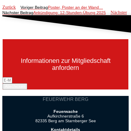
Zurück
Voriger Beitrag
Poster, Poster an der Wand…
Nächster
Nächster Beitrag
Ankündigung: 12-Stunden-Übung 2025
Informationen zur Mitgliedschaft
anfordern
Abschicken
FEUERWEHR BERG
Feuerwache
Aufkirchnerstraße 6
82335 Berg am Starnberger See
Kontaktdetails