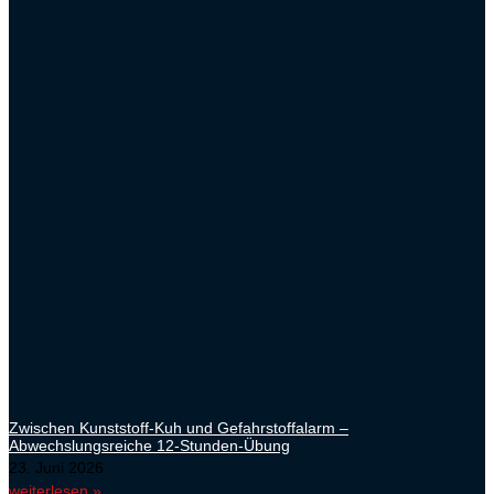
Zwischen Kunststoff-Kuh und Gefahrstoffalarm –
Abwechslungsreiche 12-Stunden-Übung
23. Juni 2026
weiterlesen »