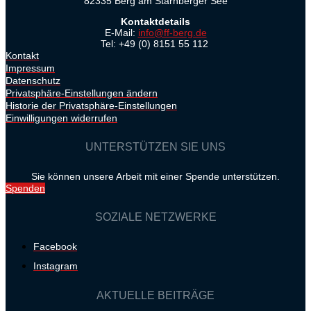
82335 Berg am Starnberger See
Kontaktdetails
E-Mail:
info@ff-berg.de
Tel: +49 (0) 8151 55 112
Kontakt
Impressum
Datenschutz
Privatsphäre-Einstellungen ändern
Historie der Privatsphäre-Einstellungen
Einwilligungen widerrufen
UNTERSTÜTZEN SIE UNS
Sie können unsere Arbeit mit einer Spende unterstützen.
Spenden
SOZIALE NETZWERKE
Facebook
Instagram
AKTUELLE BEITRÄGE