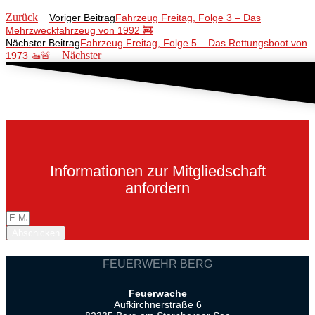
Zurück
Voriger Beitrag
Fahrzeug Freitag, Folge 3 – Das
Mehrzweckfahrzeug von 1992 🚒
Nächster Beitrag
Fahrzeug Freitag, Folge 5 – Das Rettungsboot von
Nächster
1973 🚤🚨
Informationen zur Mitgliedschaft
anfordern
Abschicken
FEUERWEHR BERG
Feuerwache
Aufkirchnerstraße 6