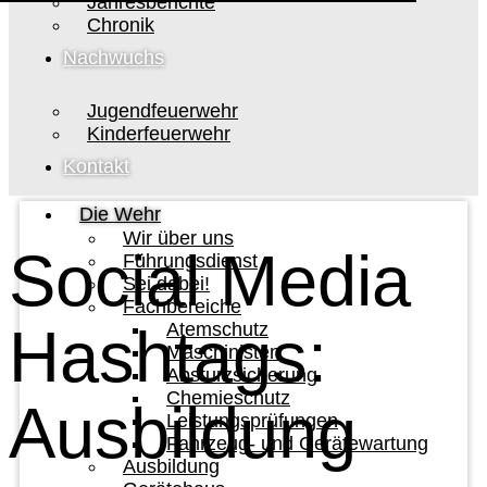
Jahresberichte
Chronik
Nachwuchs
Jugendfeuerwehr
Kinderfeuerwehr
Kontakt
Die Wehr
Wir über uns
Social Media
Führungsdienst
Sei dabei!
Fachbereiche
Hashtags:
Atemschutz
Maschinisten
Absturzsicherung
Chemieschutz
Ausbildung
Leistungsprüfungen
Fahrzeug- und Gerätewartung
Ausbildung