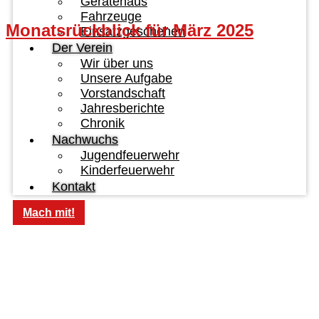
Gerätehaus
Fahrzeuge
Monatsrückblick für März 2025
Einsatzgeschehen
Der Verein
Wir über uns
Unsere Aufgabe
Vorstandschaft
Jahresberichte
Chronik
Nachwuchs
Jugendfeuerwehr
Kinderfeuerwehr
Kontakt
Mach mit!