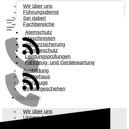
Wir über uns
Führungsdienst
Sei dabei!
Fachbereiche
Atemschutz
Maschinisten
Absturzsicherung
Chemieschutz
Leistungsprüfungen
Fahrzeug- und Gerätewartung
Ausbildung
Gerätehaus
Fahrzeuge
Einsatzgeschehen
Der Verein
Wir über uns
Unsere Aufgabe
Vorstandschaft