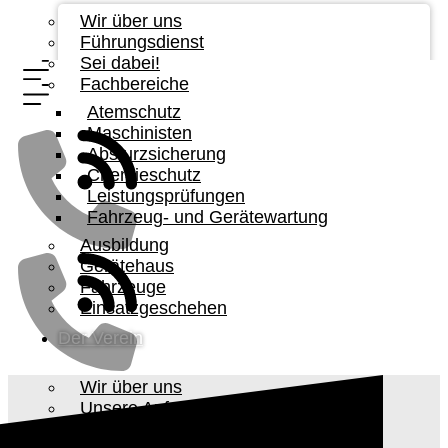
Wir über uns
Führungsdienst
Sei dabei!
Fachbereiche
Atemschutz
Maschinisten
Absturzsicherung
Chemieschutz
Leistungsprüfungen
Fahrzeug- und Gerätewartung
Ausbildung
Gerätehaus
Fahrzeuge
Einsatzgeschehen
Der Verein
Wir über uns
Unsere Aufgabe
Vorstandschaft