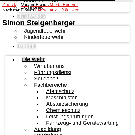
Jahresberichte
Zurück
Voriger Einsatz
Moritz Hopfner
Chronik
Nächster
Nächster Einsatz
Henry Lauk
Nachwuchs
Simon Steigenberger
Jugendfeuerwehr
Kinderfeuerwehr
Kontakt
Die Wehr
Wir über uns
Führungsdienst
Sei dabei!
Fachbereiche
Atemschutz
Maschinisten
Absturzsicherung
Chemieschutz
Leistungsprüfungen
Fahrzeug- und Gerätewartung
Ausbildung