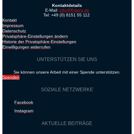
Kontaktdetails
E-Mail:
info@ff-berg.de
Tel: +49 (0) 8151 55 112
Kontakt
Impressum
Datenschutz
Privatsphäre-Einstellungen ändern
Historie der Privatsphäre-Einstellungen
Einwilligungen widerrufen
UNTERSTÜTZEN SIE UNS
Sie können unsere Arbeit mit einer Spende unterstützen.
Spenden
SOZIALE NETZWERKE
Facebook
Instagram
AKTUELLE BEITRÄGE