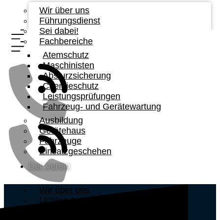
Wir über uns
Führungsdienst
Sei dabei!
Fachbereiche
Atemschutz
Maschinisten
Absturzsicherung
Chemieschutz
Leistungsprüfungen
Fahrzeug- und Gerätewartung
Ausbildung
Gerätehaus
Fahrzeuge
Einsatzgeschehen
Der Verein
Wir über uns
Unsere Aufgabe
Vorstandschaft