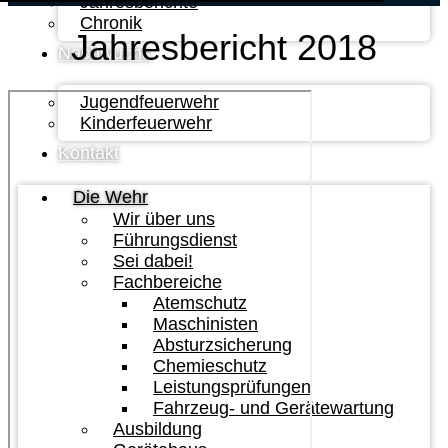
Jahresberichte
Chronik
Jahresbericht 2018
Nachwuchs
Jugendfeuerwehr
Kinderfeuerwehr
Kontakt
Die Wehr
Wir über uns
Führungsdienst
Sei dabei!
Fachbereiche
Atemschutz
Maschinisten
Absturzsicherung
Chemieschutz
Leistungsprüfungen
Fahrzeug- und Gerätewartung
Ausbildung