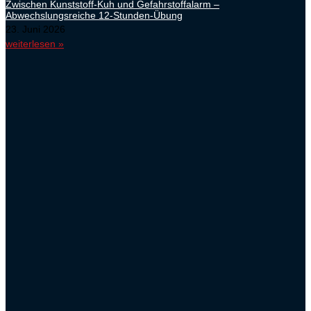
Zwischen Kunststoff-Kuh und Gefahrstoffalarm –
Abwechslungsreiche 12-Stunden-Übung
23. Juni 2026
weiterlesen »