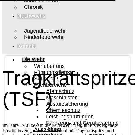
Jahresberichte
Chronik
Nachwuchs
Jugendfeuerwehr
Kinderfeuerwehr
Kontakt
Die Wehr
Wir über uns
Tragkraftsprit
Führungsdienst
Sei dabei!
Fachbereiche
(TSF)
Atemschutz
Maschinisten
Absturzsicherung
Chemieschutz
Leistungsprüfungen
Fahrzeug- und Gerätewartung
Im Jahre 1958 bekam die Feuerwehr Berg ihr erstes eigenes
Ausbildung
Löschfahrzeug, einen VW-Kombi mit Tragkraftspritze und