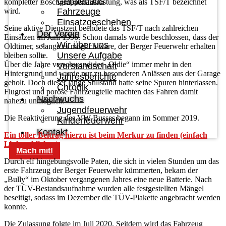
Gerätehaus
kompletter Löschgruppenausrüstung, was als TSF/T bezeichnet
Fahrzeuge
wird.
Einsatzgeschehen
Seine aktive Dienstzeit beendete das TSF/T nach zahlreichen
Der Verein
Einsätzen im Juni 1996. Schon damals wurde beschlossen, dass der
Wir über uns
Oldtimer, solange es möglich wäre, der Berger Feuerwehr erhalten
Unsere Aufgabe
bleiben sollte.
Über die Jahre verschwand der „Oldie“ immer mehr in den
Vorstandschaft
Hintergrund und wurde nur zu besonderen Anlässen aus der Garage
Jahresberichte
geholt. Doch dieser lange Stillstand hatte seine Spuren hinterlassen.
Chronik
Flugrost und poröse Fahrzeugteile machten das Fahren damit
Nachwuchs
nahezu unmöglich.
Jugendfeuerwehr
Die Reaktivierung des VW-Busses begann im Sommer 2019.
Kinderfeuerwehr
Kontakt
Ein toller Beitrag hierzu ist beim Merkur zu finden (einfach
Link anklicken)
Mach mit!
Durch elf hingebungsvolle Paten, die sich in vielen Stunden um das
erste Fahrzeug der Berger Feuerwehr kümmerten, bekam der
„Bully“ im Oktober vergangenen Jahres eine neue Batterie. Nach
der TÜV-Bestandsaufnahme wurden alle festgestellten Mängel
beseitigt, sodass im Dezember die TÜV-Plakette angebracht werden
konnte.
Die Zulassung folgte im Juli 2020. Seitdem wird das Fahrzeug