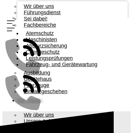
Wir über uns
Führungsdienst
Sei dabei!
Fachbereiche
Atemschutz
Maschinisten
Absturzsicherung
Chemieschutz
Leistungsprüfungen
Fahrzeug- und Gerätewartung
Ausbildung
Gerätehaus
Fahrzeuge
Einsatzgeschehen
Der Verein
Wir über uns
Unsere Aufgabe
Vorstandschaft