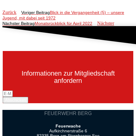
Zurück
Voriger Beitrag
Blick in die Vergangenheit (5) – unsere
Jugend, mit dabei seit 1972
Nächster
Nächster Beitrag
Monatsrückblick für April 2022
Informationen zur Mitgliedschaft
anfordern
Abschicken
FEUERWEHR BERG
Feuerwache
Aufkirchnerstraße 6
82335 Berg am Starnberger See