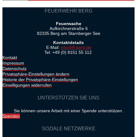
FEUERWEHR BERG
Feuerwache
Aufkirchnerstraße 6
82335 Berg am Starnberger See
Kontaktdetails
E-Mail:
info@ff-berg.de
Tel: +49 (0) 8151 55 112
Kontakt
Impressum
Datenschutz
Privatsphäre-Einstellungen ändern
Historie der Privatsphäre-Einstellungen
Einwilligungen widerrufen
UNTERSTÜTZEN SIE UNS
Sie können unsere Arbeit mit einer Spende unterstützen.
Spenden
SOZIALE NETZWERKE