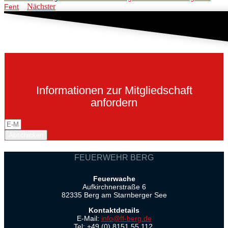
Nächster
Fent
Informationen zur Mitgliedschaft
anfordern
Abschicken
FEUERWEHR BERG
Feuerwache
Aufkirchnerstraße 6
82335 Berg am Starnberger See
Kontaktdetails
E-Mail:
info@ff-berg.de
Tel: +49 (0) 8151 55 112