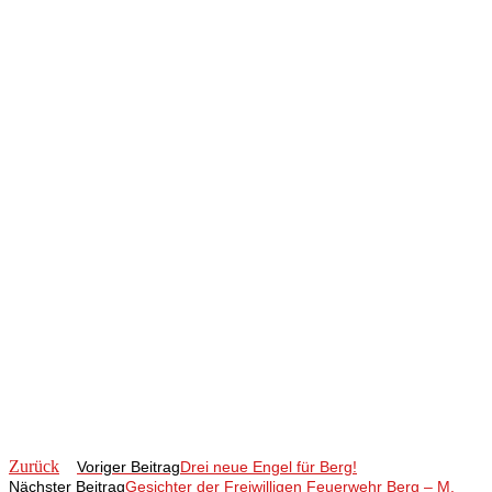
Zurück
Voriger Beitrag
Drei neue Engel für Berg!
Nächster Beitrag
Gesichter der Freiwilligen Feuerwehr Berg – M.