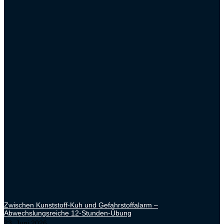
Zwischen Kunststoff-Kuh und Gefahrstoffalarm –
Abwechslungsreiche 12-Stunden-Übung
23. Juni 2026