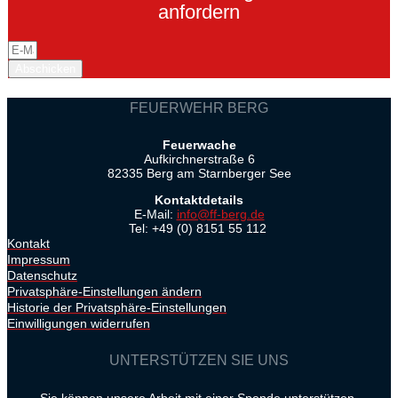
anfordern
Abschicken
FEUERWEHR BERG
Feuerwache
Aufkirchnerstraße 6
82335 Berg am Starnberger See
Kontaktdetails
E-Mail:
info@ff-berg.de
Tel: +49 (0) 8151 55 112
Kontakt
Impressum
Datenschutz
Privatsphäre-Einstellungen ändern
Historie der Privatsphäre-Einstellungen
Einwilligungen widerrufen
UNTERSTÜTZEN SIE UNS
Sie können unsere Arbeit mit einer Spende unterstützen.