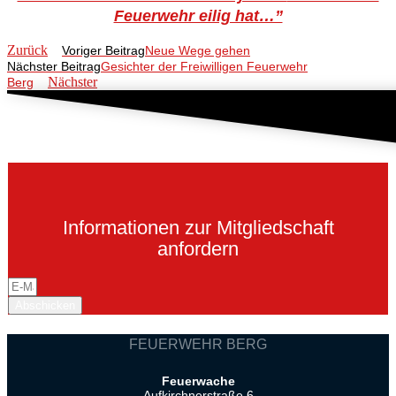
Feuerwehr eilig hat…”
Zurück
Voriger Beitrag
Neue Wege gehen
Nächster Beitrag
Gesichter der Freiwilligen Feuerwehr
Nächster
Berg
Informationen zur Mitgliedschaft
anfordern
Abschicken
FEUERWEHR BERG
Feuerwache
Aufkirchnerstraße 6