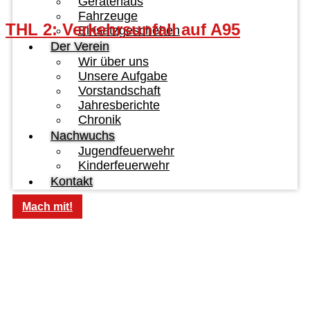
Gerätehaus
Fahrzeuge
THL 2: Verkehrsunfall auf A95
Einsatzgeschehen
Der Verein
Wir über uns
Unsere Aufgabe
Vorstandschaft
Jahresberichte
Chronik
Nachwuchs
Jugendfeuerwehr
Kinderfeuerwehr
Kontakt
Mach mit!