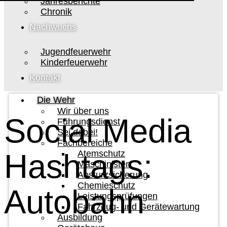
Jahresberichte
Chronik
Nachwuchs
Jugendfeuerwehr
Kinderfeuerwehr
Kontakt
Die Wehr
Wir über uns
Social Media
Führungsdienst
Sei dabei!
Fachbereiche
Hashtags:
Atemschutz
Maschinisten
Absturzsicherung
Chemieschutz
Autobahn
Leistungsprüfungen
Fahrzeug- und Gerätewartung
Ausbildung