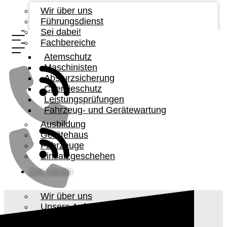
Wir über uns
Führungsdienst
Sei dabei!
Fachbereiche
Atemschutz
Maschinisten
Absturzsicherung
Chemieschutz
Leistungsprüfungen
Fahrzeug- und Gerätewartung
Ausbildung
Gerätehaus
Fahrzeuge
Einsatzgeschehen
Der Verein
Wir über uns
Unsere Aufgabe
Vorstandschaft