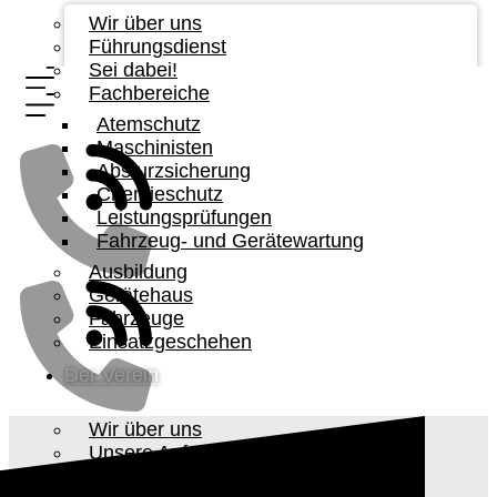
Wir über uns
Führungsdienst
Sei dabei!
Fachbereiche
Atemschutz
Maschinisten
Absturzsicherung
Chemieschutz
Leistungsprüfungen
Fahrzeug- und Gerätewartung
Ausbildung
Gerätehaus
Fahrzeuge
Einsatzgeschehen
Der Verein
Wir über uns
Unsere Aufgabe
Vorstandschaft