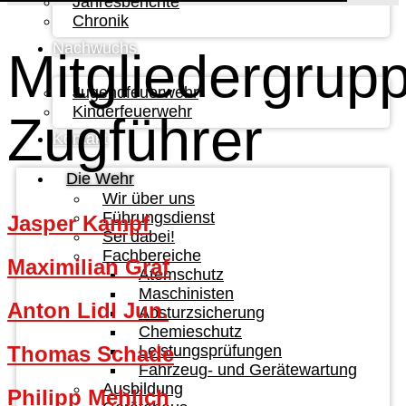
Jahresberichte
Chronik
Nachwuchs
Mitgliedergrup
Jugendfeuerwehr
Kinderfeuerwehr
Zugführer
Kontakt
Die Wehr
Wir über uns
Führungsdienst
Jasper Kampf
Sei dabei!
Fachbereiche
Maximilian Graf
Atemschutz
Maschinisten
Anton Lidl Jun.
Absturzsicherung
Chemieschutz
Leistungsprüfungen
Thomas Schade
Fahrzeug- und Gerätewartung
Ausbildung
Philipp Mehlich