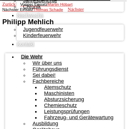
Jahresberichte
Zurück
Voriger Einsatz
Martin Höbart
Chronik
Nächster
Nächster Einsatz
Thomas Schade
Nachwuchs
Philipp Mehlich
Jugendfeuerwehr
Kinderfeuerwehr
Kontakt
Die Wehr
Wir über uns
Führungsdienst
Sei dabei!
Fachbereiche
Atemschutz
Maschinisten
Absturzsicherung
Chemieschutz
Leistungsprüfungen
Fahrzeug- und Gerätewartung
Ausbildung