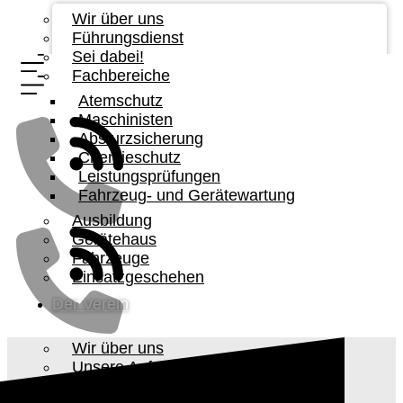
Wir über uns
Führungsdienst
Sei dabei!
Fachbereiche
Atemschutz
Maschinisten
Absturzsicherung
Chemieschutz
Leistungsprüfungen
Fahrzeug- und Gerätewartung
Ausbildung
Gerätehaus
Fahrzeuge
Einsatzgeschehen
Der Verein
Wir über uns
Unsere Aufgabe
Vorstandschaft