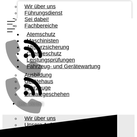
Wir über uns
Führungsdienst
Sei dabei!
Fachbereiche
Atemschutz
Maschinisten
Absturzsicherung
Chemieschutz
Leistungsprüfungen
Fahrzeug- und Gerätewartung
Ausbildung
Gerätehaus
Fahrzeuge
Einsatzgeschehen
Der Verein
Wir über uns
Unsere Aufgabe
Vorstandschaft