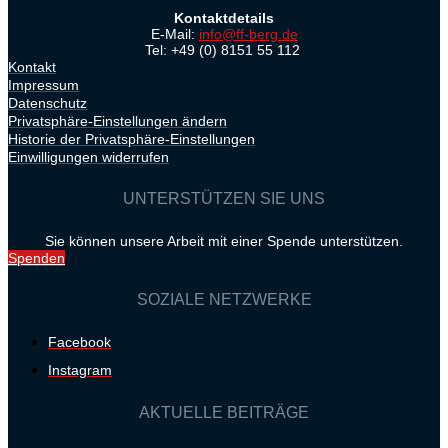
Kontaktdetails
E-Mail:
info@ff-berg.de
Tel: +49 (0) 8151 55 112
Kontakt
Impressum
Datenschutz
Privatsphäre-Einstellungen ändern
Historie der Privatsphäre-Einstellungen
Einwilligungen widerrufen
UNTERSTÜTZEN SIE UNS
Sie können unsere Arbeit mit einer Spende unterstützen.
Spenden
SOZIALE NETZWERKE
Facebook
Instagram
AKTUELLE BEITRÄGE