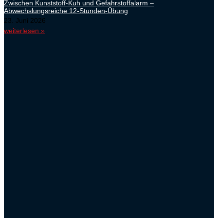
Zwischen Kunststoff-Kuh und Gefahrstoffalarm –
Abwechslungsreiche 12-Stunden-Übung
23. Juni 2026
weiterlesen »