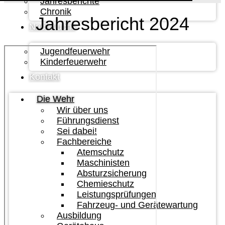
Jahresberichte
Chronik
Jahresbericht 2024
Nachwuchs
Jugendfeuerwehr
Kinderfeuerwehr
Kontakt
Die Wehr
Wir über uns
Führungsdienst
Sei dabei!
Fachbereiche
Atemschutz
Maschinisten
Absturzsicherung
Chemieschutz
Leistungsprüfungen
Fahrzeug- und Gerätewartung
Ausbildung