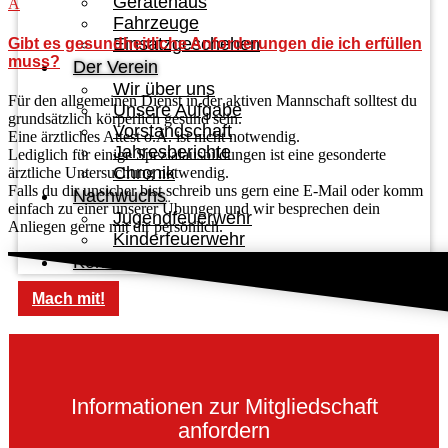
Gerätehaus
A
Fahrzeuge
Einsatzgeschehen
Gibt es gesundheitliche Anforderungen die ich erfüllen
muss?
Der Verein
Wir über uns
Für den allgemeinen Dienst in der aktiven Mannschaft solltest du
Unsere Aufgabe
grundsätzlich körperlich gesund sein.
Vorstandschaft
Eine ärztliches Attest o.Ä. ist nicht notwendig.
Jahresberichte
Lediglich für einige Spezialausbildungen ist eine gesonderte
Chronik
ärztliche Untersuchung notwendig.
Falls du dir unsicher bist schreib uns gern eine E-Mail oder komm
Nachwuchs
einfach zu einer unserer Übungen und wir besprechen dein
Jugendfeuerwehr
Anliegen gerne mit dir persönlich.
Kinderfeuerwehr
Kontakt
Mach mit!
Informationen zur Mitgliedschaft
anfordern