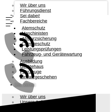
Wir über uns
Führungsdienst
Sei dabei!
Fachbereiche
Atemschutz
Maschinisten
Absturzsicherung
Chemieschutz
Leistungsprüfungen
Fahrzeug- und Gerätewartung
Ausbildung
Gerätehaus
Fahrzeuge
Einsatzgeschehen
Der Verein
Wir über uns
Unsere Aufgabe
Vorstandschaft