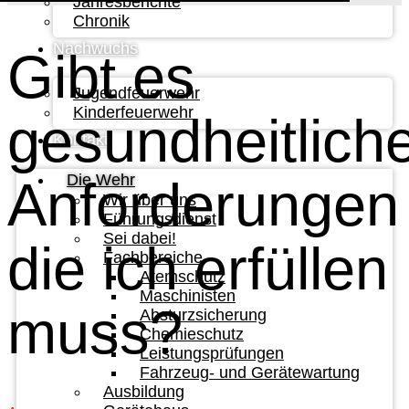
Jahresberichte
Chronik
Nachwuchs
Gibt es
Jugendfeuerwehr
Kinderfeuerwehr
gesundheitlich
Kontakt
Die Wehr
Anforderungen
Wir über uns
Führungsdienst
Sei dabei!
die ich erfüllen
Fachbereiche
Atemschutz
Maschinisten
muss?
Absturzsicherung
Chemieschutz
Leistungsprüfungen
Fahrzeug- und Gerätewartung
Ausbildung