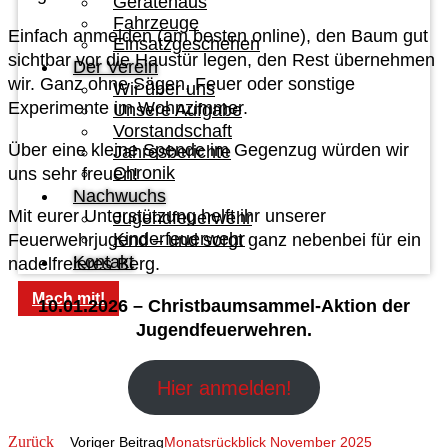
Gerätehaus
Fahrzeuge
Einfach anmelden (am besten online), den Baum gut
Einsatzgeschehen
sichtbar vor die Haustür legen, den Rest übernehmen
Der Verein
wir. Ganz ohne Sägen, Feuer oder sonstige
Wir über uns
Experimente im Wohnzimmer.
Unsere Aufgabe
Vorstandschaft
Über eine kleine Spende im Gegenzug würden wir
Jahresberichte
Chronik
uns sehr freuen!
Nachwuchs
Mit eurer Unterstützung helft ihr unserer
Jugendfeuerwehr
Kinderfeuerwehr
Feuerwehrjugend – und sorgt ganz nebenbei für ein
Kontakt
nadelfreieres Berg.
Mach mit!
10.01.2026 – Christbaumsammel-Aktion der
Jugendfeuerwehren.
Hier anmelden!
Zurück
Voriger Beitrag
Monatsrückblick November 2025