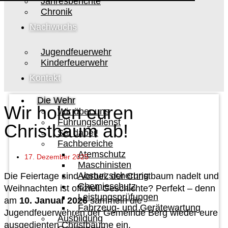
Jahresberichte
Chronik
Nachwuchs
Jugendfeuerwehr
Kinderfeuerwehr
Kontakt
Die Wehr
Wir holen euren
Wir über uns
Führungsdienst
Christbaum ab!
Sei dabei!
Fachbereiche
Atemschutz
17. Dezember 2025
Maschinisten
Absturzsicherung
Die Feiertage sind vorbei, der Christbaum nadelt und
Chemieschutz
Weihnachten ist offiziell Geschichte? Perfekt – denn
Leistungsprüfungen
am
10. Januar 2026
sammeln die
Fahrzeug- und Gerätewartung
Jugendfeuerwehren der Gemeinde Berg wieder eure
Ausbildung
ausgedienten Christbäume ein.