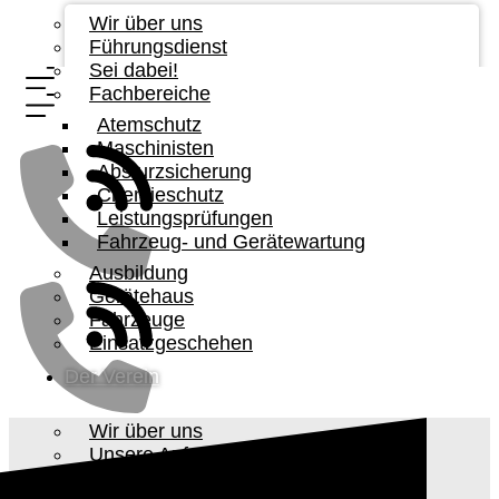
Wir über uns
Führungsdienst
Sei dabei!
Fachbereiche
Atemschutz
Maschinisten
Absturzsicherung
Chemieschutz
Leistungsprüfungen
Fahrzeug- und Gerätewartung
Ausbildung
Gerätehaus
Fahrzeuge
Einsatzgeschehen
Der Verein
Wir über uns
Unsere Aufgabe
Vorstandschaft