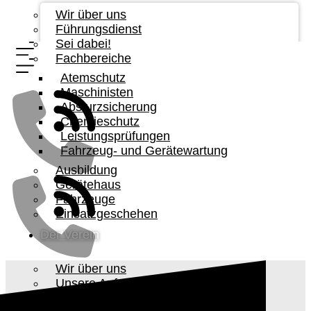
Wir über uns
Führungsdienst
Sei dabei!
Fachbereiche
Atemschutz
Maschinisten
Absturzsicherung
Chemieschutz
Leistungsprüfungen
Fahrzeug- und Gerätewartung
Ausbildung
Gerätehaus
Fahrzeuge
Einsatzgeschehen
Der Verein
Wir über uns
Unsere Aufgabe
Vorstandschaft