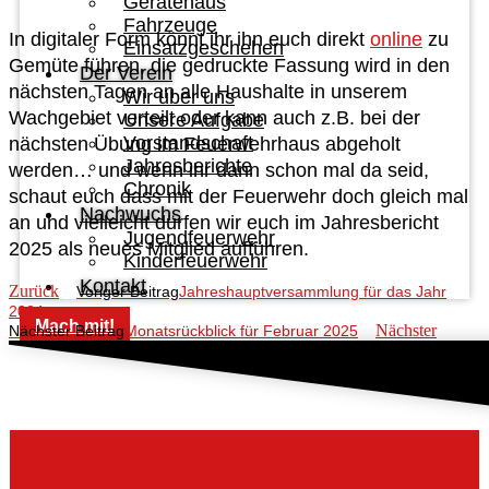
Gerätehaus
Fahrzeuge
In digitaler Form könnt ihr ihn euch direkt
online
zu
Einsatzgeschehen
Gemüte führen, die gedruckte Fassung wird in den
Der Verein
nächsten Tagen an alle Haushalte in unserem
Wir über uns
Wachgebiet verteilt oder kann auch z.B. bei der
Unsere Aufgabe
Vorstandschaft
nächsten Übung im Feuerwehrhaus abgeholt
Jahresberichte
werden… und wenn ihr dann schon mal da seid,
Chronik
schaut euch dass mit der Feuerwehr doch gleich mal
Nachwuchs
an und vielleicht dürfen wir euch im Jahresbericht
Jugendfeuerwehr
2025 als neues Mitglied aufführen.
Kinderfeuerwehr
Kontakt
Zurück
Voriger Beitrag
Jahreshauptversammlung für das Jahr
2024
Mach mit!
Nächster
Nächster Beitrag
Monatsrückblick für Februar 2025