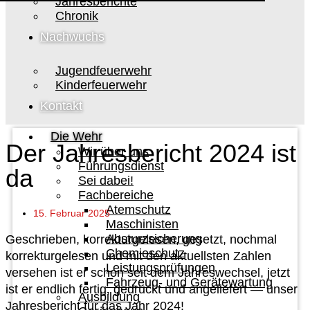
Jahresberichte
Chronik
Nachwuchs
Jugendfeuerwehr
Kinderfeuerwehr
Kontakt
Die Wehr
Der Jahresbericht 2024 ist
Wir über uns
Führungsdienst
da
Sei dabei!
Fachbereiche
Atemschutz
15. Februar 2025
Maschinisten
Absturzsicherung
Geschrieben, korrekturgelesen, gesetzt, nochmal
Chemieschutz
korrekturgelesen und mit den aktuellsten Zahlen
Leistungsprüfungen
versehen ist er schon seit dem Jahreswechsel, jetzt
Fahrzeug- und Gerätewartung
ist er endlich fertig, gedruckt und angeliefert — unser
Ausbildung
Jahresbericht für das Jahr 2024!