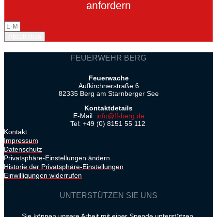
anfordern
Abschicken
FEUERWEHR BERG
Feuerwache
Aufkirchnerstraße 6
82335 Berg am Starnberger See
Kontaktdetails
E-Mail:
info@ff-berg.de
Tel: +49 (0) 8151 55 112
Kontakt
Impressum
Datenschutz
Privatsphäre-Einstellungen ändern
Historie der Privatsphäre-Einstellungen
Einwilligungen widerrufen
UNTERSTÜTZEN SIE UNS
Sie können unsere Arbeit mit einer Spende unterstützen.