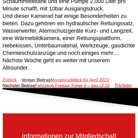
Schaummitteltank und eine Pumpe 2.000 Liter pro
Minute schafft, mit 10bar Ausgangsdruck.
Und dieser Kamerad hat einige Besonderheiten zu
bieten. Dazu gehören ein hydraulischer Rettungssatz,
Wasserwerfer, Atemschutzgeräte Kurz- und Langzeit,
eine Wärmebildkamera, einer Rettungsplattform,
Hebekissen, Unterbaumaterial, Werkzeuge, gasdichte
Chemieschutzanzüge und noch einiges mehr…
Nächste Woche geht es weiter mit unserem
Allrounder.
Zurück
Voriger Beitrag
Monatsrückblick für April 2023
Nächster
Nächster Beitrag
Fahrzeug Freitag, Folge 4 – das LF10
Informationen zur Mitgliedschaft