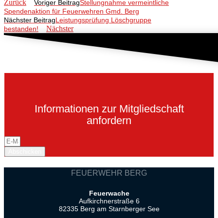
Zurück
Voriger Beitrag
Stellungnahme vermeintliche
Spendenaktion für Feuerwehren Gmd. Berg
Nächster Beitrag
Leistungsprüfung Löschgruppe
Nächster
bestanden!
Informationen zur Mitgliedschaft
anfordern
Abschicken
FEUERWEHR BERG
Feuerwache
Aufkirchnerstraße 6
82335 Berg am Starnberger See